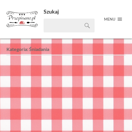
Szukaj
MENU
Kategoria:
Śniadania