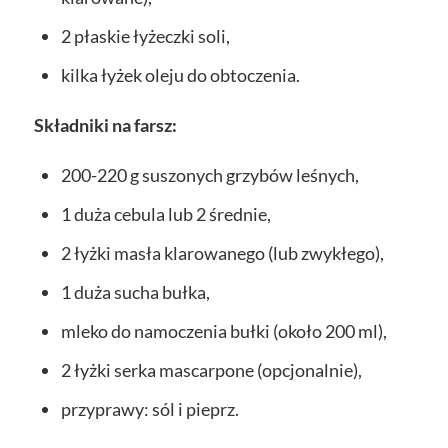
2 płaskie łyżeczki soli,
kilka łyżek oleju do obtoczenia.
Składniki na farsz:
200-220 g suszonych grzybów leśnych,
1 duża cebula lub 2 średnie,
2 łyżki masła klarowanego (lub zwykłego),
1 duża sucha bułka,
mleko do namoczenia bułki (około 200 ml),
2 łyżki serka mascarpone (opcjonalnie),
przyprawy: sól i pieprz.