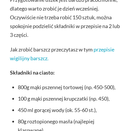
dlatego warto zrobić je dzień wcześniej.
Oczywiście nie trzeba robić 150 sztuk, można
spokojnie podzielić składniki w przepisie na 2 lub
3 części.
Jak zrobić barszcz przeczytasz w tym
przepisie
wigilijny barszcz.
Składniki na ciasto:
800g mąki pszennej tortowej (np. 450-500),
100 g mąki pszennej krupczatki (np. 450),
450 ml gorącej wody (ok. 55-60 st.),
80g roztopionego masła (najlepiej
klarowane),