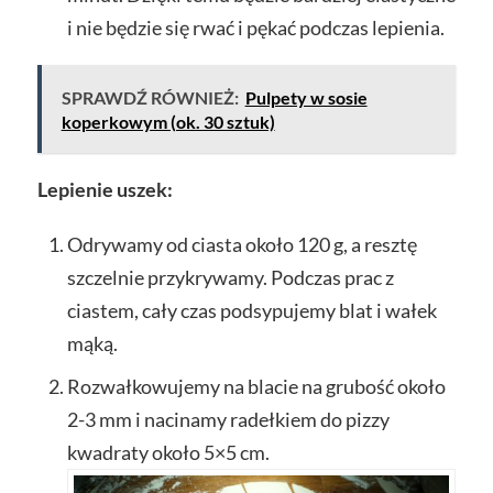
i nie będzie się rwać i pękać podczas lepienia.
SPRAWDŹ RÓWNIEŻ:
Pulpety w sosie
koperkowym (ok. 30 sztuk)
Lepienie uszek:
Odrywamy od ciasta około 120 g, a resztę
szczelnie przykrywamy. Podczas prac z
ciastem, cały czas podsypujemy blat i wałek
mąką.
Rozwałkowujemy na blacie na grubość około
2-3 mm i nacinamy radełkiem do pizzy
kwadraty około 5×5 cm.