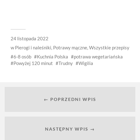
24 listopada 2022
w
Pierogi i naleśniki
,
Potrawy mączne
,
Wszystkie przepisy
6-8 osób
Kuchnia Polska
potrawa wegetariańska
Powyżej 120 minut
Trudny
Wigilia
← POPRZEDNI WPIS
NASTĘPNY WPIS →