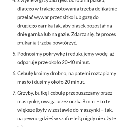
Zwykle w grzybach jest odrobina piasku,
dlatego w trakcie gotowania trzeba delikatnie
przelać wywar przez sitko lub gazę do
drugiego garnka tak, aby piasek pozostał na
dnie garnka lub na gazie. Zdarza się, że proces
płukania trzeba powtórzyć.
Podnosimy pokrywkę i redukujemy wodę, aż
odparuje prze około 20-40 minut.
Cebulę kroimy drobno, na patelni roztapiamy
masło i dusimy około 20 minut.
Grzyby, bułkę i cebulę przepuszczamy przez
maszynkę, uwaga przez oczka 8 mm – to te
większe (były w zestawie do maszynki – tak,
na pewno gdzieś w szafce leżą nigdy nie użyte
:- )