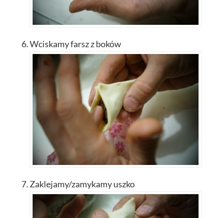
Wciskamy farsz z boków
Zaklejamy/zamykamy uszko