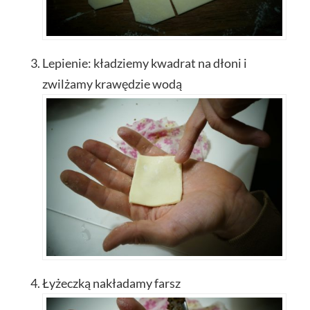
Lepienie: kładziemy kwadrat na dłoni i
zwilżamy krawędzie wodą
Łyżeczką nakładamy farsz