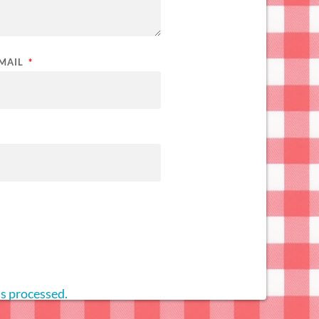
-MAIL
*
s processed.