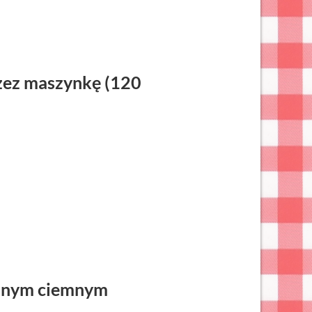
zez maszynkę (120
alnym ciemnym