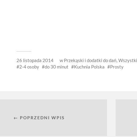
26 listopada 2014
w
Przekąski i dodatki do dań
,
Wszystki
2-4 osoby
do 30 minut
Kuchnia Polska
Prosty
← POPRZEDNI WPIS