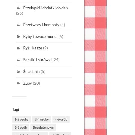
Przekąski i dodatki do dań
(25)
Przetwory i kompoty
(4)
Ryby i owoce morza
(5)
Ryż i kasze
(9)
Sałatki i surówki
(24)
Śniadania
(5)
Zupy
(20)
Tagi
1-2 osoby
2-4 osoby
4-6 osób
6-8 osób
Bezglutenowe