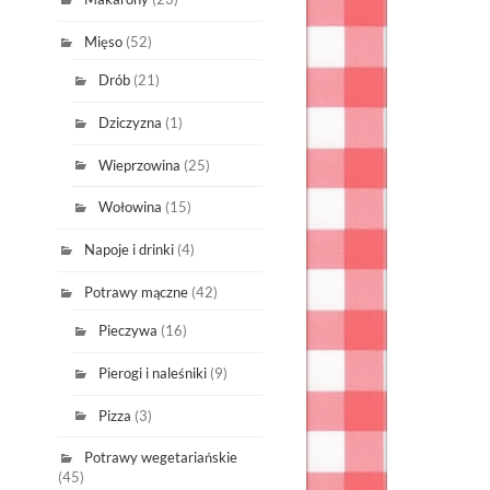
Mięso
(52)
Drób
(21)
Dziczyzna
(1)
Wieprzowina
(25)
Wołowina
(15)
Napoje i drinki
(4)
Potrawy mączne
(42)
Pieczywa
(16)
Pierogi i naleśniki
(9)
Pizza
(3)
Potrawy wegetariańskie
(45)