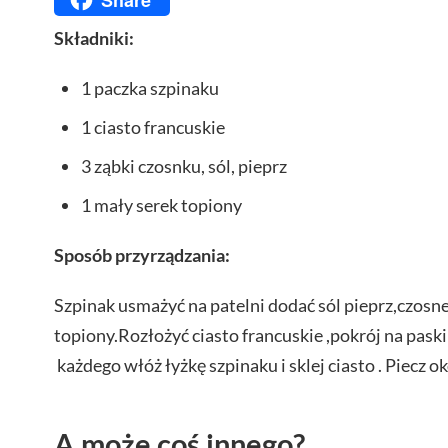
Składniki:
1 paczka szpinaku
1 ciasto francuskie
3 ząbki czosnku, sól, pieprz
1 mały serek topiony
Sposób przyrządzania:
Szpinak usmażyć na patelni dodać sól pieprz,czosn
topiony.Rozłożyć ciasto francuskie ,pokrój na pask
każdego włóż łyżkę szpinaku i sklej ciasto . Piecz 
A może coś innego?