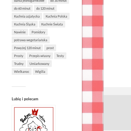
dania jednogarnkowe
do 30 minut
do 60 minut
do 120 minut
Kuchnia azjatycka
Kuchnia Polska
Kuchnia Śląska
Kuchnie Świata
Nawinie
Pomidory
potrawa wegetariańska
Powyżej 120 minut
prost
Prosty
Przepis własny
Testy
Trudny
Umiarkowany
Wielkanoc
Wigilia
Lubię i polecam