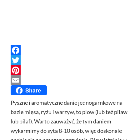
Facebook
Twitter
Pinterest
Share
Email
Pyszne i aromatyczne danie jednogarnkowe na
bazie mięsa, ryżu i warzyw, to plow (lub też pilaw
lub pilaf). Warto zauważyć, że tym daniem
wykarmimy do syta 8-10 osób, więc doskonale
nadaje się na proszone przyjęcia. Płow istnieje w