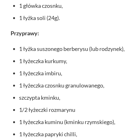
1 główka czosnku,
1 łyżka soli (24g).
Przyprawy:
1 łyżka suszonego berberysu (lub rodzynek),
1 łyżeczka kurkumy,
1 łyżeczka imbiru,
1 łyżeczka czosnku granulowanego,
szczypta kminku,
1/2 łyżeczki rozmarynu
1 łyżeczka kuminu (kminku rzymskiego),
1 łyżeczka papryki chilli,