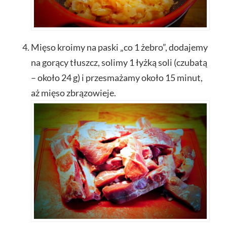
Mięso kroimy na paski „co 1 żebro”, dodajemy
na gorący tłuszcz, solimy 1 łyżką soli (czubatą
– około 24 g) i przesmażamy około 15 minut,
aż mięso zbrązowieje.