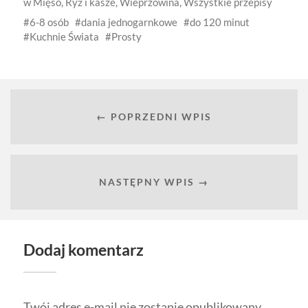
w
Mięso
,
Ryż i kasze
,
Wieprzowina
,
Wszystkie przepisy
6-8 osób
dania jednogarnkowe
do 120 minut
Kuchnie Świata
Prosty
← POPRZEDNI WPIS
NASTĘPNY WPIS →
Dodaj komentarz
Twój adres e-mail nie zostanie opublikowany.