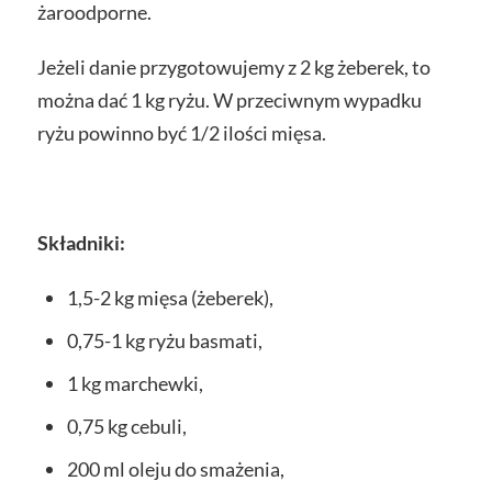
żaroodporne.
Jeżeli danie przygotowujemy z 2 kg żeberek, to
można dać 1 kg ryżu. W przeciwnym wypadku
ryżu powinno być 1/2 ilości mięsa.
Składniki:
1,5-2 kg mięsa (żeberek),
0,75-1 kg ryżu basmati,
1 kg marchewki,
0,75 kg cebuli,
200 ml oleju do smażenia,