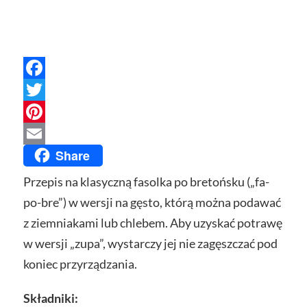
Facebook
Twitter
Pinterest
Share
Email
Przepis na klasyczną fasolka po bretońsku („fa-
po-bre”) w wersji na gęsto, którą można podawać
z ziemniakami lub chlebem. Aby uzyskać potrawę
w wersji „zupa”, wystarczy jej nie zagęszczać pod
koniec przyrządzania.
Składniki: