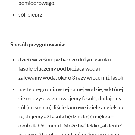
pomidorowego,
sól, pieprz
Sposób przygotowania:
dzień wcześniej w bardzo dużym garnku
fasolę płuczemy pod bieżącą wodą i
zalewamy wodą, około 3 razy więcej niż fasoli,
następnego dnia w tej samej wodzie, w której
się moczyła zagotowujemy fasolę, dodajemy
sól (do smaku), liście laurowe i ziele angielskie
i gotujemy aż fasola będzie dość miękka –
około 40-50 minut. Może być lekko „al dente”
ponieważ fasolka „dojdzie” później w czasie