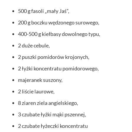
500 g fasoli „mały Jaś”,
200 g boczku wędzonego surowego,
400-500 g kiełbasy dowolnego typu,
2 duże cebule,
2 puszki pomidorów krojonych,
2 łyżki koncentratu pomidorowego,
majeranek suszony,
2 liście laurowe,
8 ziaren ziela angielskiego,
3 czubate łyżki mąki pszennej,
2 czubate łyżeczki koncentratu