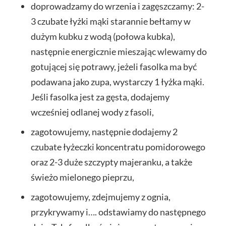
doprowadzamy do wrzenia i zagęszczamy: 2-
3 czubate łyżki mąki starannie bełtamy w
dużym kubku z wodą (połowa kubka),
następnie energicznie mieszając wlewamy do
gotującej się potrawy, jeżeli fasolka ma być
podawana jako zupa, wystarczy 1 łyżka mąki.
Jeśli fasolka jest za gęsta, dodajemy
wcześniej odlanej wody z fasoli,
zagotowujemy, następnie dodajemy 2
czubate łyżeczki koncentratu pomidorowego
oraz 2-3 duże szczypty majeranku, a także
świeżo mielonego pieprzu,
zagotowujemy, zdejmujemy z ognia,
przykrywamy i…. odstawiamy do następnego