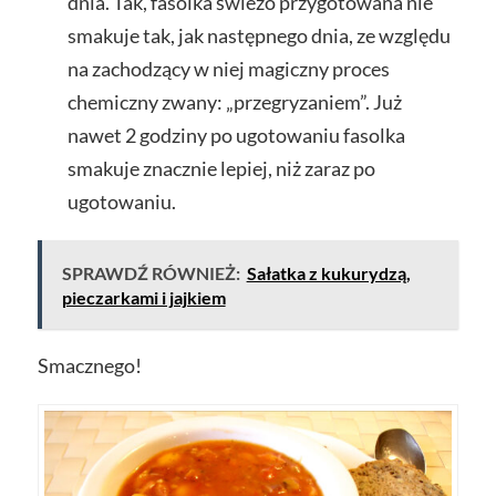
dnia. Tak, fasolka świeżo przygotowana nie
smakuje tak, jak następnego dnia, ze względu
na zachodzący w niej magiczny proces
chemiczny zwany: „przegryzaniem”. Już
nawet 2 godziny po ugotowaniu fasolka
smakuje znacznie lepiej, niż zaraz po
ugotowaniu.
SPRAWDŹ RÓWNIEŻ:
Sałatka z kukurydzą,
pieczarkami i jajkiem
Smacznego!