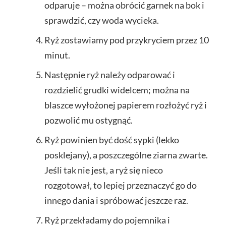
odparuje – można obrócić garnek na bok i
sprawdzić, czy woda wycieka.
Ryż zostawiamy pod przykryciem przez 10
minut.
Następnie ryż należy odparować i
rozdzielić grudki widelcem; można na
blaszce wyłożonej papierem rozłożyć ryż i
pozwolić mu ostygnąć.
Ryż powinien być dość sypki (lekko
posklejany), a poszczególne ziarna zwarte.
Jeśli tak nie jest, a ryż się nieco
rozgotował, to lepiej przeznaczyć go do
innego dania i spróbować jeszcze raz.
Ryż przekładamy do pojemnika i