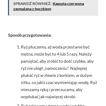
SPRAWDŹ RÓWNIEŻ:
Kapusta czerwona
zasmażana z boczkiem
Sposób przygotowania:
Ryż płuczemy, aż woda przestanie być
mętna, może być to 4 lub 5 razy. Należy
pamiętać, aby zrobić to dość szybko, aby
ryż nie uległ „namoczeniu”. Najlepiej
płukać ryż w zlewie z korkiem, w dużym
sitku, co jakiś czas wymieniając wodę. Ryż
mieszamy ręką i przerzucamy, aby
wypłukać jak najwięcej skrobi.
Ryż zalewamy zimną wodą i szybko