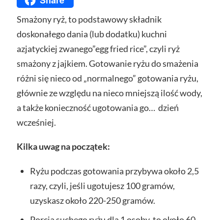
Share
Email
Smażony ryż, to podstawowy składnik
doskonałego dania (lub dodatku) kuchni
azjatyckiej zwanego”egg fried rice”, czyli ryż
smażony z jajkiem. Gotowanie ryżu do smażenia
różni się nieco od „normalnego” gotowania ryżu,
głównie ze względu na nieco mniejszą ilość wody,
a także konieczność ugotowania go… dzień
wcześniej.
Kilka uwag na początek:
Ryżu podczas gotowania przybywa około 2,5
razy, czyli, jeśli ugotujesz 100 gramów,
uzyskasz około 220-250 gramów.
Porcja suchego ryżu dla 1 osoby, to około 60-