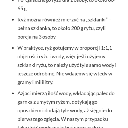
65 g.
Ryż można również mierzyć na „szklanki” –
pełna szklanka, to około 200 g ryżu, czyli
porcja na 3 osoby.
W praktyce, ryż gotujemy w proporcji 1:1,1
objętości ryżu i wody, więc jeśli użyjemy
szklanki ryżu, to należy użyć tyle samo wody i
jeszcze odrobinę. Nie wdajemy się wtedy w
gramy i mililitry.
Azjaci mierzą ilość wody, wkładając palec do
garnka z umytym ryżem, dotykają go
opuszkiem i dodają tyle wody, aż sięgnie do
pierwszego zgięcia. W naszym przypadku
taka ilość wody może być nieco za duża.