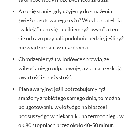
A co się stanie, gdy użyjemy do smażenia
świeżo ugotowanego ryżu? Wok lub patelnia
„zakleją” nam się „kleikiem ryżowym”, a ten
się od razu przypali. podobnie będzie, jeśli ryż
nie wyjdzie nam w miarę sypki.
Chłodzenie ryżu w lodówce sprawia, ze
wilgoć z niego odparowuje, a ziarna uzyskują
zwartość i sprężystość.
Plan awaryjny: jeśli potrzebujemy ryż
smażony zrobić tego samego dnia, to można
po ugotowaniu wyłożyć go na blaszce i
podsuszyć go w piekarniku na termoobiegu w
ok.80 stopniach przez około 40-50 minut.