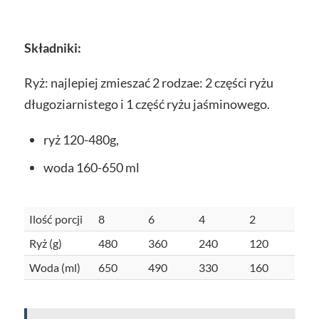
Składniki:
Ryż: najlepiej zmieszać 2 rodzae: 2 części ryżu
długoziarnistego i 1 część ryżu jaśminowego.
ryż 120-480g,
woda 160-650 ml
Ilość porcji
8
6
4
2
Ryż (g)
480
360
240
120
Woda (ml)
650
490
330
160