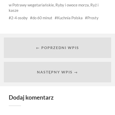
w
Potrawy wegetariańskie
,
Ryby i owoce morza
,
Ryż i
kasze
2-4 osoby
do 60 minut
Kuchnia Polska
Prosty
← POPRZEDNI WPIS
NASTĘPNY WPIS →
Dodaj komentarz