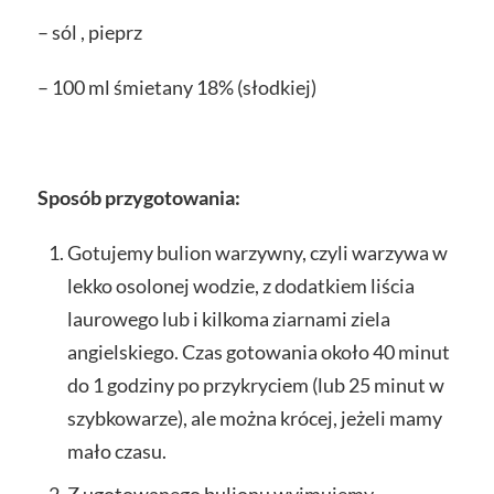
– sól , pieprz
– 100 ml śmietany 18% (słodkiej)
Sposób przygotowania:
Gotujemy bulion warzywny, czyli warzywa w
lekko osolonej wodzie, z dodatkiem liścia
laurowego lub i kilkoma ziarnami ziela
angielskiego. Czas gotowania około 40 minut
do 1 godziny po przykryciem (lub 25 minut w
szybkowarze), ale można krócej, jeżeli mamy
mało czasu.
Z ugotowanego bulionu wyjmujemy