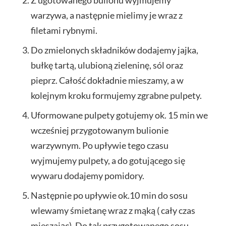
warzywa, a następnie mielimy je wraz z
filetami rybnymi.
Do zmielonych składników dodajemy jajka,
bułkę tartą, ulubioną zieleninę, sól oraz
pieprz. Całość dokładnie mieszamy, a w
kolejnym kroku formujemy zgrabne pulpety.
Uformowane pulpety gotujemy ok. 15 min we
wcześniej przygotowanym bulionie
warzywnym. Po upływie tego czasu
wyjmujemy pulpety, a do gotującego się
wywaru dodajemy pomidory.
Następnie po upływie ok.10 min do sosu
wlewamy śmietanę wraz z mąką ( cały czas
mieszając). Do tak przygotowanego sosu