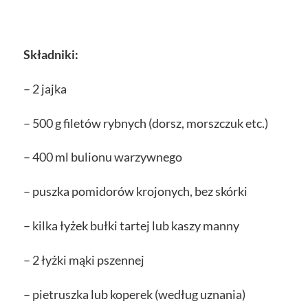
Składniki:
– 2 jajka
– 500 g filetów rybnych (dorsz, morszczuk etc.)
– 400 ml bulionu warzywnego
– puszka pomidorów krojonych, bez skórki
– kilka łyżek bułki tartej lub kaszy manny
– 2 łyżki mąki pszennej
– pietruszka lub koperek (według uznania)