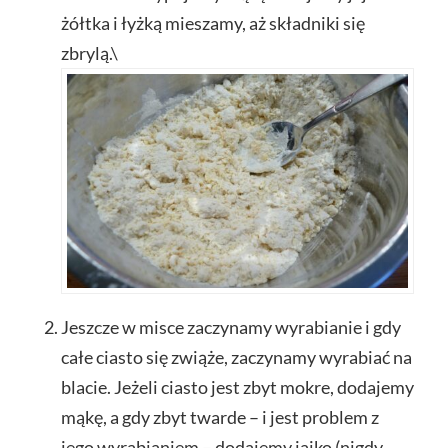
żółtka i łyżką mieszamy, aż składniki się
zbrylą.\
Jeszcze w misce zaczynamy wyrabianie i gdy
całe ciasto się zwiąże, zaczynamy wyrabiać na
blacie. Jeżeli ciasto jest zbyt mokre, dodajemy
mąkę, a gdy zbyt twarde – i jest problem z
jego wyrabianiem – dodajemy jajko (nigdy