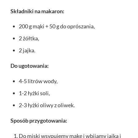
Składniki na makaron:
200 g mąki + 50 g do oprószania,
2 żółtka,
2 jajka.
Do ugotowania:
4-5 litrów wody,
1-2 łyżki soli,
2-3 łyżki oliwy z oliwek.
Sposób przygotowania:
Do miski wsypujemy mąkę i wbijamy jajka i