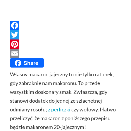
Facebook
Twitter
Pinterest
Share
Email
Własny makaron jajeczny to nie tylko ratunek,
gdy zabraknie nam makaronu. To przede
wszystkim doskonały smak. Zwłaszcza, gdy
stanowi dodatek do jednej ze szlachetnej
odmiany rosołu;
z perliczki
czy wołowy. I łatwo
przeliczyć, że makaron z poniższego przepisu
będzie makaronem 20-jajecznym!