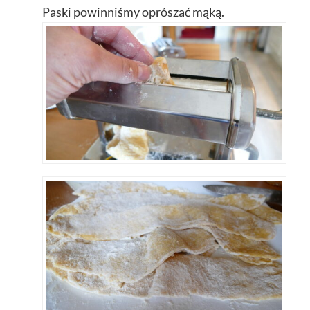
Paski powinniśmy oprószać mąką.