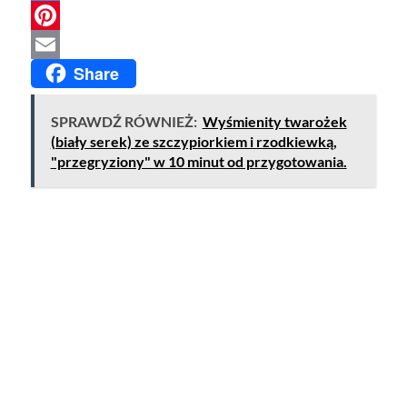
Twitter
Pinterest
Share
Email
SPRAWDŹ RÓWNIEŻ:
Wyśmienity twarożek
(biały serek) ze szczypiorkiem i rzodkiewką,
"przegryziony" w 10 minut od przygotowania.