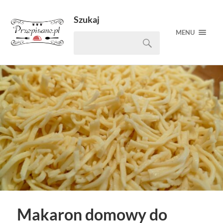
Szukaj
MENU
Makaron domowy do