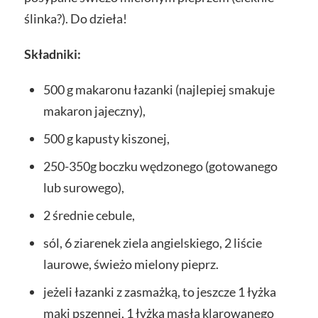
ślinka?). Do dzieła!
Składniki:
500 g makaronu łazanki (najlepiej smakuje
makaron jajeczny),
500 g kapusty kiszonej,
250-350g boczku wędzonego (gotowanego
lub surowego),
2 średnie cebule,
sól, 6 ziarenek ziela angielskiego, 2 liście
laurowe, świeżo mielony pieprz.
jeżeli łazanki z zasmażką, to jeszcze 1 łyżka
mąki pszennej, 1 łyżka masła klarowanego