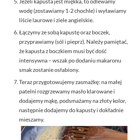
Jeżeli kapusta jest miękka, to odlewamy
wodę (zostawiamy 1-2 chochle) i wyławiamy
liście laurowe i ziele angielskie.
Łączymy ze sobą kapustę oraz boczek,
przyprawiamy (sól i pieprz). Należy pamiętać,
że kapusta z boczkiem musi być dość
intensywna – wszak po dodaniu makaronu
smak zostanie osłabiony.
Teraz przygotowujemy zasmażkę: na małej
patelni rozgrzewamy masło klarowane i
dodajemy mąkę, podsmażamy na złoty kolor,
następnie dodajemy do kapusty i dokładnie
mieszamy.