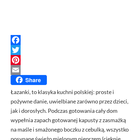
Facebook
Twitter
Pinterest
Share
Email
Łazanki, to klasyka kuchni polskiej: proste i
pożywne danie, uwielbiane zarówno przez dzieci,
jak i dorosłych. Podczas gotowania cały dom
wypełnia zapach gotowanej kapusty z zasmażką
na maśle i smażonego boczku z cebulką, wszystko
posypane świeżo mielonym pieprzem (cieknie