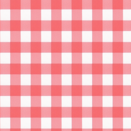
Krewetki z cebulą, papryką i
czosnkiem na czerwonym winie
28 maja 2017, Autor:
Marcin
Składniki : 1 czerwona papryka, 4 ząbki czosnku, 1
czerwona cebula, oliwa z oliwek, krewetki black tiger
250g, wino czerwone, przyprawy: pieprz, sól, majeranek,
bazylia. Sposób przygotowania : Krewetki otworzyć,
posolić i odstawić na 30min. W tym czasie, cebulę i
paprykę posiekać w długie paski . Na rozgrzaną
oliwę wrzucić najpierw paprykę, następnie cebulę a gdy się
zarumieni dorzucić czosnek. Odlewamy osoloną wodę i
dodajemy krewetki na patelnię. Smażymy aż do
zarumienienia, a następnie lekko podduszamy. Po około 5
minutach dolewamy pół lampki wina i dalej dusimy przez
około 10 minut. Następnie zwiększamy gaz,podnosimy
pokrywkę i smażymy do całkowitego odparowania…