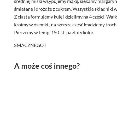
średniej miski wsypujemy mąkę, siekamy margaryn
śmietanę i drożdże z cukrem. Wszystkie składniki w
Z ciasta formujemy kulę i dzielimy na 4 części. Wałk
kroimy w ósemki , na szerszą część kładziemy troc
Pieczemy w temp. 150 st. na zloty kolor.
SMACZNEGO !
A może coś innego?