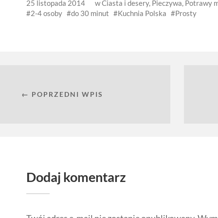
25 listopada 2014
w
Ciasta i desery
,
Pieczywa
,
Potrawy 
2-4 osoby
do 30 minut
Kuchnia Polska
Prosty
← POPRZEDNI WPIS
Dodaj komentarz
Twój adres e-mail nie zostanie opublikowany.
Wyma