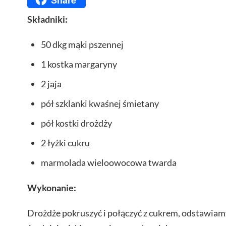
Składniki:
50 dkg mąki pszennej
1 kostka margaryny
2 jaja
pół szklanki kwaśnej śmietany
pół kostki drożdży
2 łyżki cukru
marmolada wieloowocowa twarda
Wykonanie:
Drożdże pokruszyć i połączyć z cukrem, odstawiam