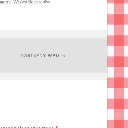
mączne
,
Wszystkie przepisy
NASTĘPNY WPIS →
gane pola są oznaczone
*