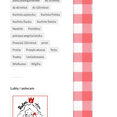
dania jednogarnkowe
do 30 minut
do 60 minut
do 120 minut
Kuchnia azjatycka
Kuchnia Polska
Kuchnia Śląska
Kuchnie Świata
Nawinie
Pomidory
potrawa wegetariańska
Powyżej 120 minut
prost
Prosty
Przepis własny
Testy
Trudny
Umiarkowany
Wielkanoc
Wigilia
Lubię i polecam