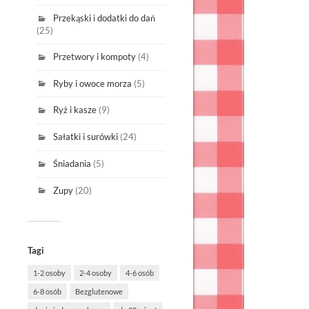
Przekąski i dodatki do dań
(25)
Przetwory i kompoty
(4)
Ryby i owoce morza
(5)
Ryż i kasze
(9)
Sałatki i surówki
(24)
Śniadania
(5)
Zupy
(20)
Tagi
1-2 osoby
2-4 osoby
4-6 osób
6-8 osób
Bezglutenowe