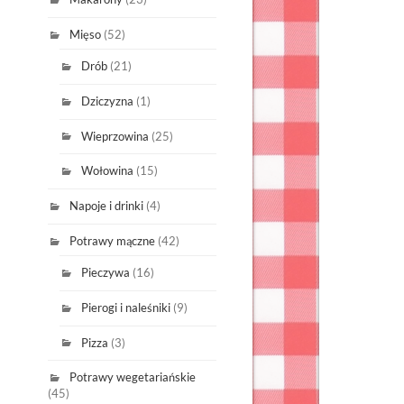
Mięso
(52)
Drób
(21)
Dziczyzna
(1)
Wieprzowina
(25)
Wołowina
(15)
Napoje i drinki
(4)
Potrawy mączne
(42)
Pieczywa
(16)
Pierogi i naleśniki
(9)
Pizza
(3)
Potrawy wegetariańskie
(45)